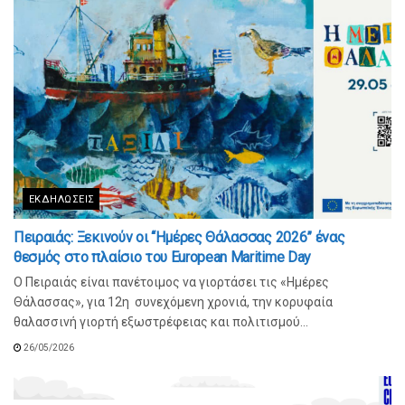
ΕΚΔΗΛΏΣΕΙΣ
Πειραιάς: Ξεκινούν οι “Ημέρες Θάλασσας 2026” ένας
θεσμός στο πλαίσιο του European Maritime Day
O Πειραιάς είναι πανέτοιμος να γιορτάσει τις «Ημέρες
Θάλασσας», για 12η συνεχόμενη χρονιά, την κορυφαία
θαλασσινή γιορτή εξωστρέφειας και πολιτισμού...
26/05/2026