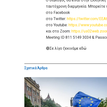
O διάλογος θα είναι στην Ελληνική
ταυτόχρονη διερμηνεία. Μπορείτε
στο Facebook
στo Twitter:
https://twitter.com/EEAt
στο Youtube:
https://www.youtub
και στο Zoom:
https://us02web.zo
Meeting ID 811 5149 3034 & Pass
🔵Σε λίγο ξεκινάμε εδώ
Σχετικά
Άρθρα