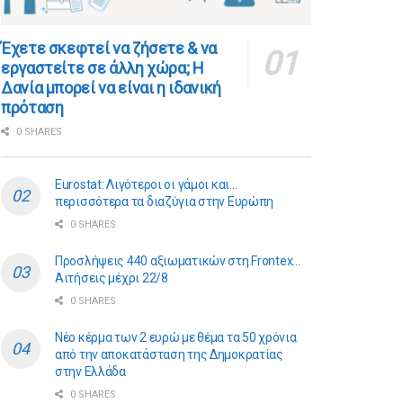
​​Έχετε σκεφτεί να ζήσετε & να
εργαστείτε σε άλλη χώρα; Η
Δανία μπορεί να είναι η ιδανική
πρόταση
0 SHARES
Eurostat: Λιγότεροι οι γάμοι και…
περισσότερα τα διαζύγια στην Ευρώπη
0 SHARES
Προσλήψεις 440 αξιωματικών στη Frontex…
Αιτήσεις μέχρι 22/8
0 SHARES
Νέο κέρμα των 2 ευρώ με θέμα τα 50 χρόνια
από την αποκατάσταση της Δημοκρατίας
στην Ελλάδα
0 SHARES