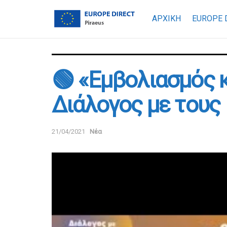
ΑΡΧΙΚΗ
EUROPE 
🟢 «Εμβολιασμός 
Διάλογος με τους
21/04/2021
Νέα