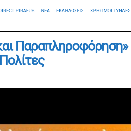
DIRECT PIRAEUS
ΝΕΑ
ΕΚΔΗΛΩΣΕΙΣ
ΧΡΉΣΙΜΟΙ ΣΎΝΔΕΣ
και Παραπληροφόρηση» 
 Πολίτες