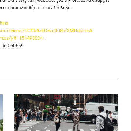
 και στην Αγγλική γλώσσα, για την οποία θα υπάρχει
 να παρακολουθήσετε τον διάλογο
hina
e.com/channel/UCDbAzhOaxq3J8of3MHdqHmA
om.us/j/81151493034…
code 050659