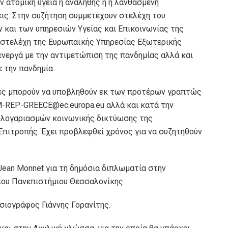
ην ατομική υγεία η αναληθής ή η λανθασμένη
εις. Στην συζήτηση συμμετέχουν στελέχη του
και των υπηρεσιών Υγείας και Επικοινωνίας της
 στελέχη της Ευρωπαϊκής Υπηρεσίας Εξωτερικής
ενεργά με την αντιμετώπιση της πανδημίας αλλά και
 την πανδημία.
ες μπορούν να υποβληθούν εκ των προτέρων γραπτώς
-REP-GREECE@ec.europa.eu αλλά και κατά την
 λογαριασμών κοινωνικής δικτύωσης της
πιτροπής. Έχει προβλεφθεί χρόνος για να συζητηθούν
Jean Monnet για τη δημόσια διπλωματία στην
ιου Πανεπιστήμιου Θεσσαλονίκης
σιογράφος Γιάννης Γορανίτης.