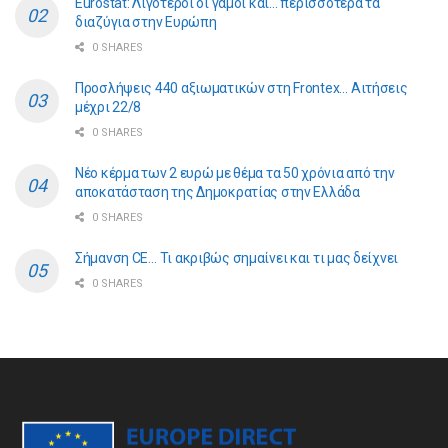
Eurostat: Λιγότεροι οι γάμοι και… περισσότερα τα
διαζύγια στην Ευρώπη
0 SHARES
Προσλήψεις 440 αξιωματικών στη Frontex… Αιτήσεις
μέχρι 22/8
0 SHARES
Νέο κέρμα των 2 ευρώ με θέμα τα 50 χρόνια από την
αποκατάσταση της Δημοκρατίας στην Ελλάδα
0 SHARES
Σήμανση CE… Τι ακριβώς σημαίνει και τι μας δείχνει
0 SHARES