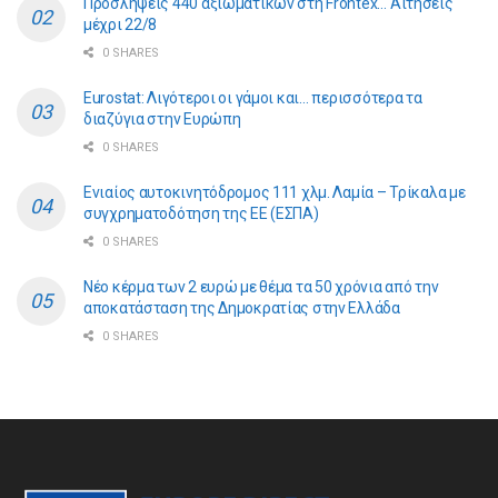
Προσλήψεις 440 αξιωματικών στη Frontex… Αιτήσεις
μέχρι 22/8
0 SHARES
Eurostat: Λιγότεροι οι γάμοι και… περισσότερα τα
διαζύγια στην Ευρώπη
0 SHARES
Ενιαίος αυτοκινητόδρομος 111 χλμ. Λαμία – Τρίκαλα με
συγχρηματοδότηση της ΕE (ΕΣΠΑ)
0 SHARES
Νέο κέρμα των 2 ευρώ με θέμα τα 50 χρόνια από την
αποκατάσταση της Δημοκρατίας στην Ελλάδα
0 SHARES