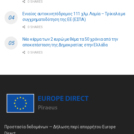
0 SHARES
Ενιαίος αυτοκινητόδρομος 111 χλμ. Λαμία – Τρίκαλα με
συγχρηματοδότηση της ΕE (ΕΣΠΑ)
0 SHARES
Νέο κέρμα των 2 ευρώ με θέμα τα 50 χρόνια από την
αποκατάσταση της Δημοκρατίας στην Ελλάδα
0 SHARES
Προστασία δεδομένων — Δήλωση περί απορρήτου Europe
Direct