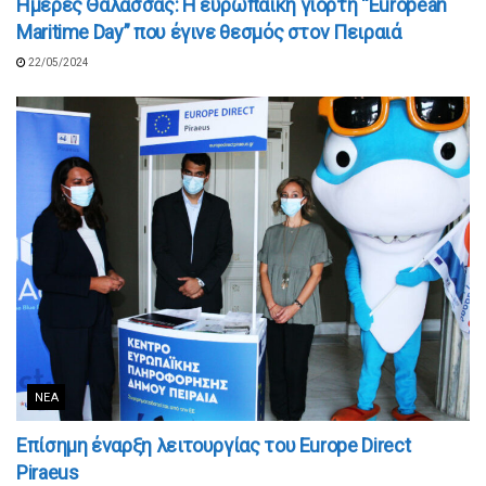
Ημέρες Θάλασσας: Η ευρωπαϊκή γιορτή “European
Maritime Day” που έγινε θεσμός στον Πειραιά
22/05/2024
ΝΈΑ
Επίσημη έναρξη λειτουργίας του Europe Direct
Piraeus