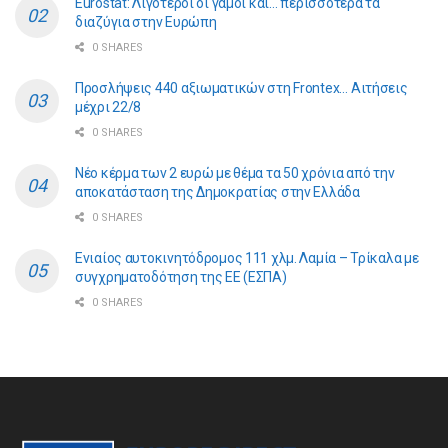
Eurostat: Λιγότεροι οι γάμοι και… περισσότερα τα
διαζύγια στην Ευρώπη
0 SHARES
Προσλήψεις 440 αξιωματικών στη Frontex… Αιτήσεις
μέχρι 22/8
0 SHARES
Νέο κέρμα των 2 ευρώ με θέμα τα 50 χρόνια από την
αποκατάσταση της Δημοκρατίας στην Ελλάδα
0 SHARES
Ενιαίος αυτοκινητόδρομος 111 χλμ. Λαμία – Τρίκαλα με
συγχρηματοδότηση της ΕE (ΕΣΠΑ)
0 SHARES