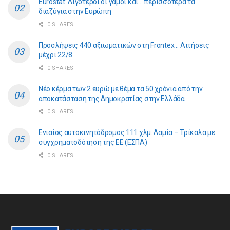
Eurostat: Λιγότεροι οι γάμοι και… περισσότερα τα
διαζύγια στην Ευρώπη
0 SHARES
Προσλήψεις 440 αξιωματικών στη Frontex… Αιτήσεις
μέχρι 22/8
0 SHARES
Νέο κέρμα των 2 ευρώ με θέμα τα 50 χρόνια από την
αποκατάσταση της Δημοκρατίας στην Ελλάδα
0 SHARES
Ενιαίος αυτοκινητόδρομος 111 χλμ. Λαμία – Τρίκαλα με
συγχρηματοδότηση της ΕE (ΕΣΠΑ)
0 SHARES