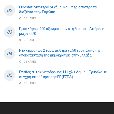
Eurostat: Λιγότεροι οι γάμοι και… περισσότερα τα
διαζύγια στην Ευρώπη
0 SHARES
Προσλήψεις 440 αξιωματικών στη Frontex… Αιτήσεις
μέχρι 22/8
0 SHARES
Νέο κέρμα των 2 ευρώ με θέμα τα 50 χρόνια από την
αποκατάσταση της Δημοκρατίας στην Ελλάδα
0 SHARES
Ενιαίος αυτοκινητόδρομος 111 χλμ. Λαμία – Τρίκαλα με
συγχρηματοδότηση της ΕE (ΕΣΠΑ)
0 SHARES