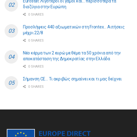
Eurostat: Λιγότεροι οι γάμοι και… περισσότερα τα
διαζύγια στην Ευρώπη
0 SHARES
Προσλήψεις 440 αξιωματικών στη Frontex… Αιτήσεις
μέχρι 22/8
0 SHARES
Νέο κέρμα των 2 ευρώ με θέμα τα 50 χρόνια από την
αποκατάσταση της Δημοκρατίας στην Ελλάδα
0 SHARES
Σήμανση CE… Τι ακριβώς σημαίνει και τι μας δείχνει
0 SHARES