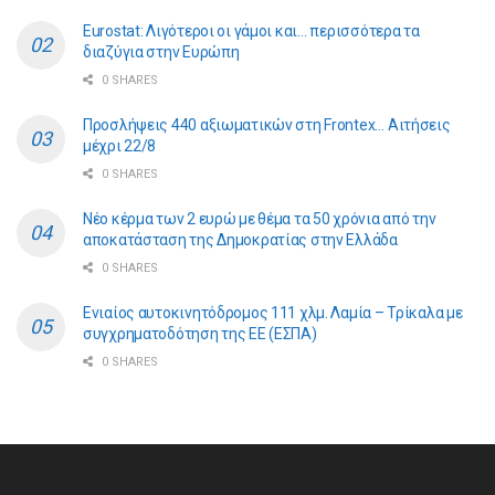
Eurostat: Λιγότεροι οι γάμοι και… περισσότερα τα
διαζύγια στην Ευρώπη
0 SHARES
Προσλήψεις 440 αξιωματικών στη Frontex… Αιτήσεις
μέχρι 22/8
0 SHARES
Νέο κέρμα των 2 ευρώ με θέμα τα 50 χρόνια από την
αποκατάσταση της Δημοκρατίας στην Ελλάδα
0 SHARES
Ενιαίος αυτοκινητόδρομος 111 χλμ. Λαμία – Τρίκαλα με
συγχρηματοδότηση της ΕE (ΕΣΠΑ)
0 SHARES