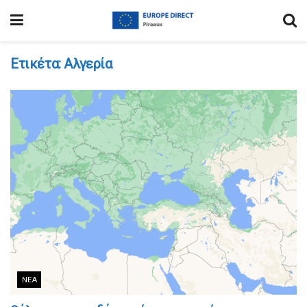
Ετικέτα:
Αλγερία
ΝΈΑ