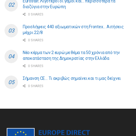
Eurostat: Λιγότεροι οι γάμοι και… περισσότερα τα
διαζύγια στην Ευρώπη
0 SHARES
Προσλήψεις 440 αξιωματικών στη Frontex… Αιτήσεις
μέχρι 22/8
0 SHARES
Νέο κέρμα των 2 ευρώ με θέμα τα 50 χρόνια από την
αποκατάσταση της Δημοκρατίας στην Ελλάδα
0 SHARES
Σήμανση CE… Τι ακριβώς σημαίνει και τι μας δείχνει
0 SHARES