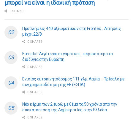
μπορεί να είναι η ιδανική πρόταση
0 SHARES
Προσλήψεις 440 αξιωματικών στη Frontex… Αιτήσεις
μέχρι 22/8
0 SHARES
Eurostat: Λιγότεροι οι γάμοι και… περισσότερα τα
διαζύγια στην Ευρώπη
0 SHARES
Ενιαίος αυτοκινητόδρομος 111 χλμ. Λαμία – Τρίκαλα με
συγχρηματοδότηση της ΕE (ΕΣΠΑ)
0 SHARES
Νέο κέρμα των 2 ευρώ με θέμα τα 50 χρόνια από την
αποκατάσταση της Δημοκρατίας στην Ελλάδα
0 SHARES