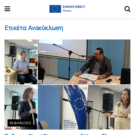
Ετικέτα:
Ανακύκλωση
ΕΚΔΗΛΏΣΕΙΣ