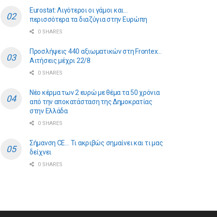
Eurostat: Λιγότεροι οι γάμοι και…
περισσότερα τα διαζύγια στην Ευρώπη
0 SHARES
Προσλήψεις 440 αξιωματικών στη Frontex…
Αιτήσεις μέχρι 22/8
0 SHARES
Νέο κέρμα των 2 ευρώ με θέμα τα 50 χρόνια
από την αποκατάσταση της Δημοκρατίας
στην Ελλάδα
0 SHARES
Σήμανση CE… Τι ακριβώς σημαίνει και τι μας
δείχνει
0 SHARES