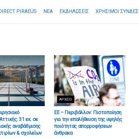
DIRECT PIRAEUS
ΝΕΑ
ΕΚΔΗΛΩΣΕΙΣ
ΧΡΉΣΙΜΟΙ ΣΎΝΔΕΣ
ΑΡΧΕΊΟ
ειρησιακό
ΕΕ – Περιβάλλον: Πιστοποίηση
ττικής: 31 εκ. σε
για την επαλήθευση της υψηλής
ιακής αναβάθμισης
ποιότητας απορροφήσεων
κτιρίων & σχολείων
άνθρακα