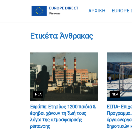
ΑΡΧΙΚΗ
EUROPE 
Ετικέτα:
Άνθρακας
ΝΈΑ
ΝΈΑ
Ευρώπη: Ετησίως 1200 παιδιά &
ΕΣΠΑ- Επιχ
έφηβοι χάνουν τη ζωή τους
Πρόγραμμα Α
λόγω της ατμοσφαιρικής
έργα ενεργε
ρύπανσης
δημοτικών 