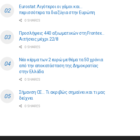
Eurostat: Λιγότεροι οι γάμοι και…
περισσότερα τα διαζύγια στην Ευρώπη
0 SHARES
Προσλήψεις 440 αξιωματικών στη Frontex…
Αιτήσεις μέχρι 22/8
0 SHARES
Νέο κέρμα των 2 ευρώ με θέμα τα 50 χρόνια
από την αποκατάσταση της Δημοκρατίας
στην Ελλάδα
0 SHARES
Σήμανση CE… Τι ακριβώς σημαίνει και τι μας
δείχνει
0 SHARES