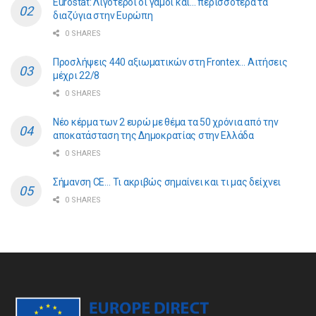
Eurostat: Λιγότεροι οι γάμοι και… περισσότερα τα
διαζύγια στην Ευρώπη
0 SHARES
Προσλήψεις 440 αξιωματικών στη Frontex… Αιτήσεις
μέχρι 22/8
0 SHARES
Νέο κέρμα των 2 ευρώ με θέμα τα 50 χρόνια από την
αποκατάσταση της Δημοκρατίας στην Ελλάδα
0 SHARES
Σήμανση CE… Τι ακριβώς σημαίνει και τι μας δείχνει
0 SHARES