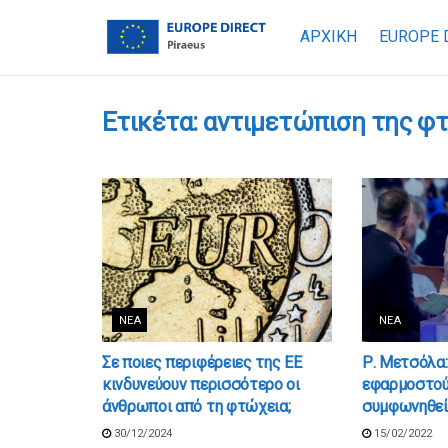
ΑΡΧΙΚΗ
EUROPE 
Ετικέτα:
αντιμετώπιση της φ
ΝΈΑ
ΝΈΑ
Σε ποιες περιφέρειες της ΕΕ
Ρ. Μετσόλα:
κινδυνεύουν περισσότερο οι
εφαρμοστού
άνθρωποι από τη φτώχεια;
συμφωνηθεί 
30/12/2024
15/02/2022