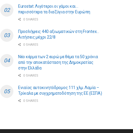
Eurostat: Λιγότεροι οι γάμοι και…
περισσότερα τα διαζύγια στην Ευρώπη
0 SHARES
Προσλήψεις 440 αξιωματικών στη Frontex…
Αιτήσεις μέχρι 22/8
0 SHARES
Νέο κέρμα των 2 ευρώ με θέμα τα 50 χρόνια
από την αποκατάσταση της Δημοκρατίας
στην Ελλάδα
0 SHARES
Ενιαίος αυτοκινητόδρομος 111 χλμ. Λαμία –
Τρίκαλα με συγχρηματοδότηση της ΕE (ΕΣΠΑ)
0 SHARES