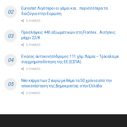
Eurostat: Λιγότεροι οι γάμοι και… περισσότερα τα
διαζύγια στην Ευρώπη
0 SHARES
Προσλήψεις 440 αξιωματικών στη Frontex… Αιτήσεις
μέχρι 22/8
0 SHARES
Ενιαίος αυτοκινητόδρομος 111 χλμ. Λαμία – Τρίκαλα με
συγχρηματοδότηση της ΕE (ΕΣΠΑ)
0 SHARES
Νέο κέρμα των 2 ευρώ με θέμα τα 50 χρόνια από την
αποκατάσταση της Δημοκρατίας στην Ελλάδα
0 SHARES