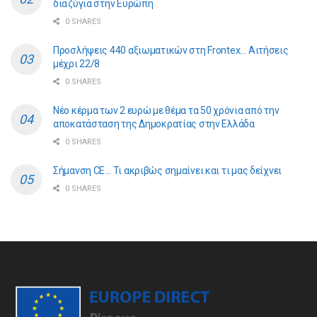
διαζύγια στην Ευρώπη
0 SHARES
Προσλήψεις 440 αξιωματικών στη Frontex… Αιτήσεις
μέχρι 22/8
0 SHARES
Νέο κέρμα των 2 ευρώ με θέμα τα 50 χρόνια από την
αποκατάσταση της Δημοκρατίας στην Ελλάδα
0 SHARES
Σήμανση CE… Τι ακριβώς σημαίνει και τι μας δείχνει
0 SHARES