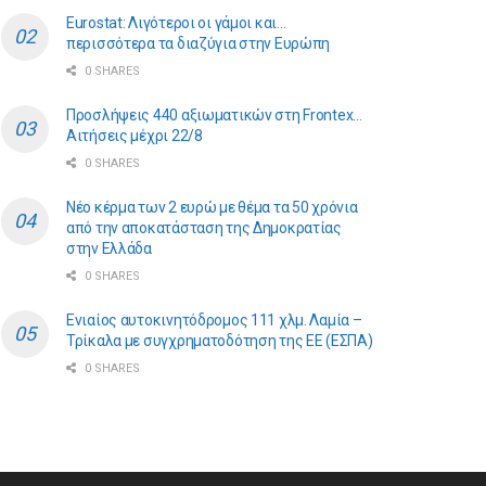
Eurostat: Λιγότεροι οι γάμοι και…
περισσότερα τα διαζύγια στην Ευρώπη
0 SHARES
Προσλήψεις 440 αξιωματικών στη Frontex…
Αιτήσεις μέχρι 22/8
0 SHARES
Νέο κέρμα των 2 ευρώ με θέμα τα 50 χρόνια
από την αποκατάσταση της Δημοκρατίας
στην Ελλάδα
0 SHARES
Ενιαίος αυτοκινητόδρομος 111 χλμ. Λαμία –
Τρίκαλα με συγχρηματοδότηση της ΕE (ΕΣΠΑ)
0 SHARES