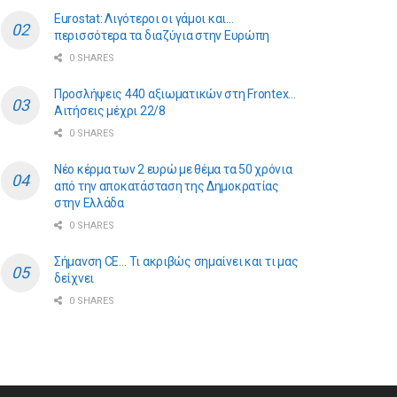
Eurostat: Λιγότεροι οι γάμοι και…
περισσότερα τα διαζύγια στην Ευρώπη
0 SHARES
Προσλήψεις 440 αξιωματικών στη Frontex…
Αιτήσεις μέχρι 22/8
0 SHARES
Νέο κέρμα των 2 ευρώ με θέμα τα 50 χρόνια
από την αποκατάσταση της Δημοκρατίας
στην Ελλάδα
0 SHARES
Σήμανση CE… Τι ακριβώς σημαίνει και τι μας
δείχνει
0 SHARES