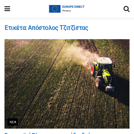
Ετικέτα:
Απόστολος Τζιτζίστας
ΝΈΑ