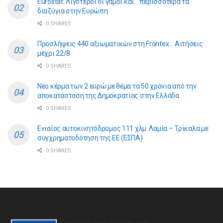
Eurostat: Λιγότεροι οι γάμοι και… περισσότερα τα
διαζύγια στην Ευρώπη
0 SHARES
Προσλήψεις 440 αξιωματικών στη Frontex… Αιτήσεις
μέχρι 22/8
0 SHARES
Νέο κέρμα των 2 ευρώ με θέμα τα 50 χρόνια από την
αποκατάσταση της Δημοκρατίας στην Ελλάδα
0 SHARES
Ενιαίος αυτοκινητόδρομος 111 χλμ. Λαμία – Τρίκαλα με
συγχρηματοδότηση της ΕE (ΕΣΠΑ)
0 SHARES