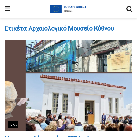
Ετικέτα:
Αρχαιολογικό Μουσείο Κύθνου
ΝΈΑ