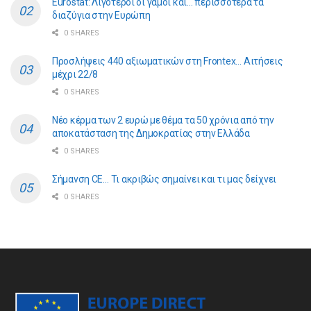
Eurostat: Λιγότεροι οι γάμοι και… περισσότερα τα
διαζύγια στην Ευρώπη
0 SHARES
Προσλήψεις 440 αξιωματικών στη Frontex… Αιτήσεις
μέχρι 22/8
0 SHARES
Νέο κέρμα των 2 ευρώ με θέμα τα 50 χρόνια από την
αποκατάσταση της Δημοκρατίας στην Ελλάδα
0 SHARES
Σήμανση CE… Τι ακριβώς σημαίνει και τι μας δείχνει
0 SHARES