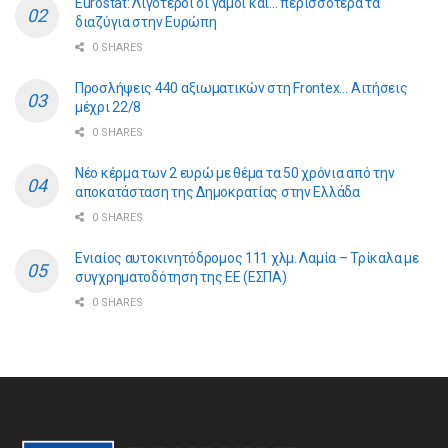
Eurostat: Λιγότεροι οι γάμοι και… περισσότερα τα
διαζύγια στην Ευρώπη
0 SHARES
Προσλήψεις 440 αξιωματικών στη Frontex… Αιτήσεις
μέχρι 22/8
0 SHARES
Νέο κέρμα των 2 ευρώ με θέμα τα 50 χρόνια από την
αποκατάσταση της Δημοκρατίας στην Ελλάδα
0 SHARES
Ενιαίος αυτοκινητόδρομος 111 χλμ. Λαμία – Τρίκαλα με
συγχρηματοδότηση της ΕE (ΕΣΠΑ)
0 SHARES