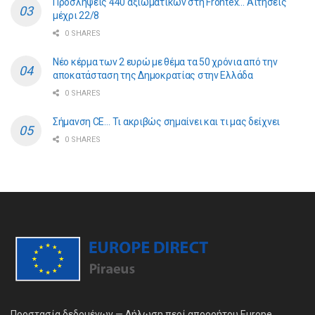
Προσλήψεις 440 αξιωματικών στη Frontex… Αιτήσεις
μέχρι 22/8
0 SHARES
Νέο κέρμα των 2 ευρώ με θέμα τα 50 χρόνια από την
αποκατάσταση της Δημοκρατίας στην Ελλάδα
0 SHARES
Σήμανση CE… Τι ακριβώς σημαίνει και τι μας δείχνει
0 SHARES
Προστασία δεδομένων — Δήλωση περί απορρήτου Europe