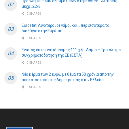
Προσλήψεις 440 αξιωματικών στη Frontex… Αιτήσεις
μέχρι 22/8
0 SHARES
Eurostat: Λιγότεροι οι γάμοι και… περισσότερα τα
διαζύγια στην Ευρώπη
0 SHARES
Ενιαίος αυτοκινητόδρομος 111 χλμ. Λαμία – Τρίκαλα με
συγχρηματοδότηση της ΕE (ΕΣΠΑ)
0 SHARES
Νέο κέρμα των 2 ευρώ με θέμα τα 50 χρόνια από την
αποκατάσταση της Δημοκρατίας στην Ελλάδα
0 SHARES