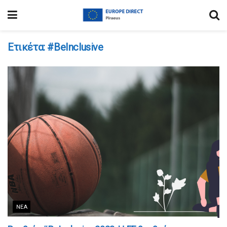
Ετικέτα:
#BeInclusive
ΝΈΑ