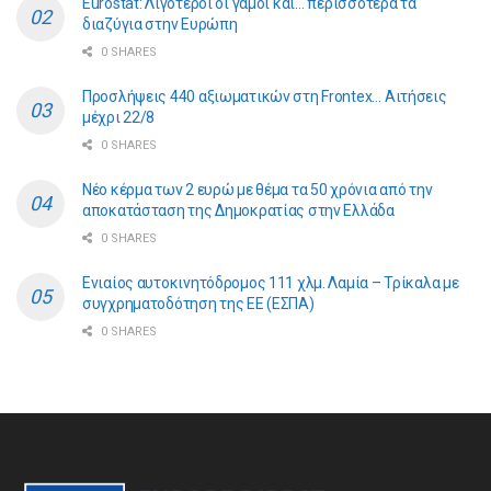
Eurostat: Λιγότεροι οι γάμοι και… περισσότερα τα
διαζύγια στην Ευρώπη
0 SHARES
Προσλήψεις 440 αξιωματικών στη Frontex… Αιτήσεις
μέχρι 22/8
0 SHARES
Νέο κέρμα των 2 ευρώ με θέμα τα 50 χρόνια από την
αποκατάσταση της Δημοκρατίας στην Ελλάδα
0 SHARES
Ενιαίος αυτοκινητόδρομος 111 χλμ. Λαμία – Τρίκαλα με
συγχρηματοδότηση της ΕE (ΕΣΠΑ)
0 SHARES