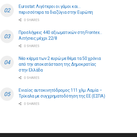
Eurostat: Λιγότεροι οι γάμοι και…
περισσότερα τα διαζύγια στην Ευρώπη
0 SHARES
Προσλήψεις 440 αξιωματικών στη Frontex…
Αιτήσεις μέχρι 22/8
0 SHARES
Νέο κέρμα των 2 ευρώ με θέμα τα 50 χρόνια
από την αποκατάσταση της Δημοκρατίας
στην Ελλάδα
0 SHARES
Ενιαίος αυτοκινητόδρομος 111 χλμ. Λαμία –
Τρίκαλα με συγχρηματοδότηση της ΕE (ΕΣΠΑ)
0 SHARES