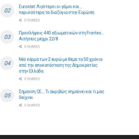
Eurostat: Λιγότεροι οι γάμοι και…
περισσότερα τα διαζύγια στην Ευρώπη
0 SHARES
Προσλήψεις 440 αξιωματικών στη Frontex…
Αιτήσεις μέχρι 22/8
0 SHARES
Νέο κέρμα των 2 ευρώ με θέμα τα 50 χρόνια
από την αποκατάσταση της Δημοκρατίας
στην Ελλάδα
0 SHARES
Σήμανση CE… Τι ακριβώς σημαίνει και τι μας
δείχνει
0 SHARES