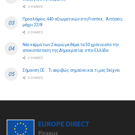
0 SHARES
Προσλήψεις 440 αξιωματικών στη Frontex… Αιτήσεις
μέχρι 22/8
0 SHARES
Νέο κέρμα των 2 ευρώ με θέμα τα 50 χρόνια από την
αποκατάσταση της Δημοκρατίας στην Ελλάδα
0 SHARES
Σήμανση CE… Τι ακριβώς σημαίνει και τι μας δείχνει
0 SHARES