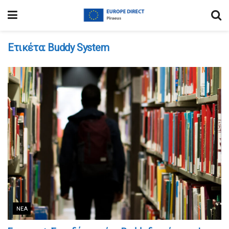
Ετικέτα:
Buddy System
ΝΈΑ