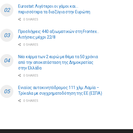
Eurostat: Λιγότεροι οι γάμοι και…
περισσότερα τα διαζύγια στην Ευρώπη
0 SHARES
Προσλήψεις 440 αξιωματικών στη Frontex…
Αιτήσεις μέχρι 22/8
0 SHARES
Νέο κέρμα των 2 ευρώ με θέμα τα 50 χρόνια
από την αποκατάσταση της Δημοκρατίας
στην Ελλάδα
0 SHARES
Ενιαίος αυτοκινητόδρομος 111 χλμ. Λαμία –
Τρίκαλα με συγχρηματοδότηση της ΕE (ΕΣΠΑ)
0 SHARES