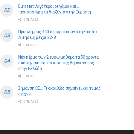
Eurostat: Λιγότεροι οι γάμοι και…
περισσότερα τα διαζύγια στην Ευρώπη
0 SHARES
Προσλήψεις 440 αξιωματικών στη Frontex…
Αιτήσεις μέχρι 22/8
0 SHARES
Νέο κέρμα των 2 ευρώ με θέμα τα 50 χρόνια
από την αποκατάσταση της Δημοκρατίας
στην Ελλάδα
0 SHARES
Σήμανση CE… Τι ακριβώς σημαίνει και τι μας
δείχνει
0 SHARES