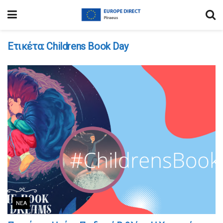
Ετικέτα:
Childrens Book Day
ΝΈΑ