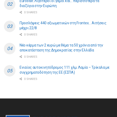
Eurostat: Λιγότεροι οι γάμοι και… περισσότερα τα
διαζύγια στην Ευρώπη
0 SHARES
Προσλήψεις 440 αξιωματικών στη Frontex… Αιτήσεις
μέχρι 22/8
0 SHARES
Νέο κέρμα των 2 ευρώ με θέμα τα 50 χρόνια από την
αποκατάσταση της Δημοκρατίας στην Ελλάδα
0 SHARES
Ενιαίος αυτοκινητόδρομος 111 χλμ. Λαμία – Τρίκαλα με
συγχρηματοδότηση της ΕE (ΕΣΠΑ)
0 SHARES