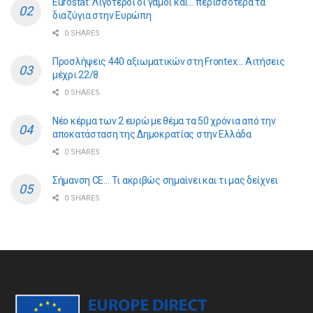
Eurostat: Λιγότεροι οι γάμοι και… περισσότερα τα
διαζύγια στην Ευρώπη
0 SHARES
Προσλήψεις 440 αξιωματικών στη Frontex… Αιτήσεις
μέχρι 22/8
0 SHARES
Νέο κέρμα των 2 ευρώ με θέμα τα 50 χρόνια από την
αποκατάσταση της Δημοκρατίας στην Ελλάδα
0 SHARES
Σήμανση CE… Τι ακριβώς σημαίνει και τι μας δείχνει
0 SHARES