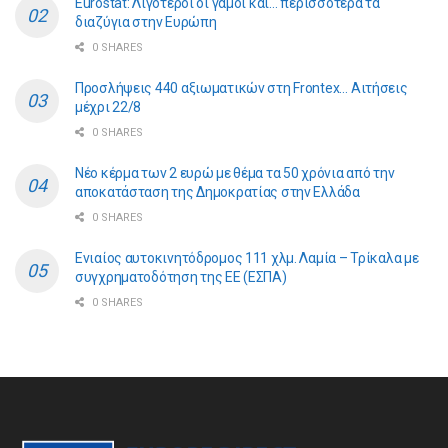
Eurostat: Λιγότεροι οι γάμοι και… περισσότερα τα
διαζύγια στην Ευρώπη
0 SHARES
Προσλήψεις 440 αξιωματικών στη Frontex… Αιτήσεις
μέχρι 22/8
0 SHARES
Νέο κέρμα των 2 ευρώ με θέμα τα 50 χρόνια από την
αποκατάσταση της Δημοκρατίας στην Ελλάδα
0 SHARES
Ενιαίος αυτοκινητόδρομος 111 χλμ. Λαμία – Τρίκαλα με
συγχρηματοδότηση της ΕE (ΕΣΠΑ)
0 SHARES