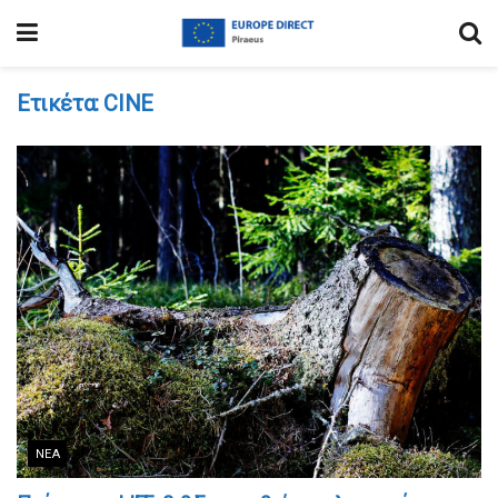
Ετικέτα:
CINE
ΝΈΑ