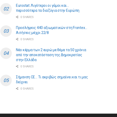
Eurostat: Λιγότεροι οι γάμοι και…
περισσότερα τα διαζύγια στην Ευρώπη
0 SHARES
Προσλήψεις 440 αξιωματικών στη Frontex…
Αιτήσεις μέχρι 22/8
0 SHARES
Νέο κέρμα των 2 ευρώ με θέμα τα 50 χρόνια
από την αποκατάσταση της Δημοκρατίας
στην Ελλάδα
0 SHARES
Σήμανση CE… Τι ακριβώς σημαίνει και τι μας
δείχνει
0 SHARES