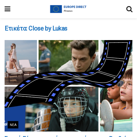
Ετικέτα:
Close by Lukas
ΝΈΑ