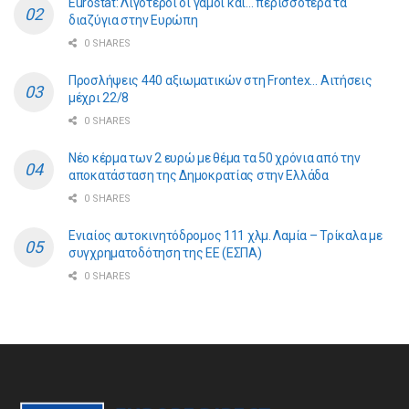
Eurostat: Λιγότεροι οι γάμοι και… περισσότερα τα
διαζύγια στην Ευρώπη
0 SHARES
Προσλήψεις 440 αξιωματικών στη Frontex… Αιτήσεις
μέχρι 22/8
0 SHARES
Νέο κέρμα των 2 ευρώ με θέμα τα 50 χρόνια από την
αποκατάσταση της Δημοκρατίας στην Ελλάδα
0 SHARES
Ενιαίος αυτοκινητόδρομος 111 χλμ. Λαμία – Τρίκαλα με
συγχρηματοδότηση της ΕE (ΕΣΠΑ)
0 SHARES