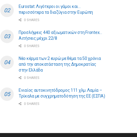
Eurostat: Λιγότεροι οι γάμοι και…
περισσότερα τα διαζύγια στην Ευρώπη
0 SHARES
Προσλήψεις 440 αξιωματικών στη Frontex…
Αιτήσεις μέχρι 22/8
0 SHARES
Νέο κέρμα των 2 ευρώ με θέμα τα 50 χρόνια
από την αποκατάσταση της Δημοκρατίας
στην Ελλάδα
0 SHARES
Ενιαίος αυτοκινητόδρομος 111 χλμ. Λαμία –
Τρίκαλα με συγχρηματοδότηση της ΕE (ΕΣΠΑ)
0 SHARES