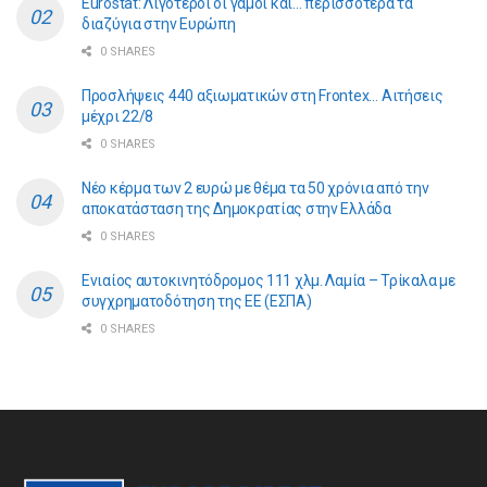
Eurostat: Λιγότεροι οι γάμοι και… περισσότερα τα
διαζύγια στην Ευρώπη
0 SHARES
Προσλήψεις 440 αξιωματικών στη Frontex… Αιτήσεις
μέχρι 22/8
0 SHARES
Νέο κέρμα των 2 ευρώ με θέμα τα 50 χρόνια από την
αποκατάσταση της Δημοκρατίας στην Ελλάδα
0 SHARES
Ενιαίος αυτοκινητόδρομος 111 χλμ. Λαμία – Τρίκαλα με
συγχρηματοδότηση της ΕE (ΕΣΠΑ)
0 SHARES