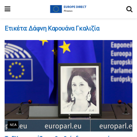
Ετικέτα:
Δάφνη Καρουάνα Γκαλιζία
ΝΈΑ