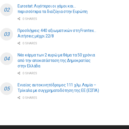
Eurostat: Λιγότεροι οι γάμοι και…
περισσότερα τα διαζύγια στην Ευρώπη
0 SHARES
Προσλήψεις 440 αξιωματικών στη Frontex…
Αιτήσεις μέχρι 22/8
0 SHARES
Νέο κέρμα των 2 ευρώ με θέμα τα 50 χρόνια
από την αποκατάσταση της Δημοκρατίας
στην Ελλάδα
0 SHARES
Ενιαίος αυτοκινητόδρομος 111 χλμ. Λαμία –
Τρίκαλα με συγχρηματοδότηση της ΕE (ΕΣΠΑ)
0 SHARES