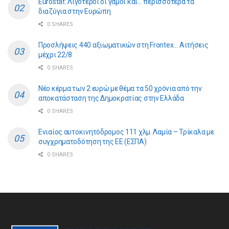
Eurostat: Λιγότεροι οι γάμοι και… περισσότερα τα
διαζύγια στην Ευρώπη
0 SHARES
Προσλήψεις 440 αξιωματικών στη Frontex… Αιτήσεις
μέχρι 22/8
0 SHARES
Νέο κέρμα των 2 ευρώ με θέμα τα 50 χρόνια από την
αποκατάσταση της Δημοκρατίας στην Ελλάδα
0 SHARES
Ενιαίος αυτοκινητόδρομος 111 χλμ. Λαμία – Τρίκαλα με
συγχρηματοδότηση της ΕE (ΕΣΠΑ)
0 SHARES