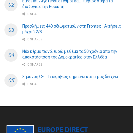
Eurostat: Λιγότεροι οι γάμοι και… περισσότερα τα
διαζύγια στην Ευρώπη
0 SHARES
Προσλήψεις 440 αξιωματικών στη Frontex… Αιτήσεις
μέχρι 22/8
0 SHARES
Νέο κέρμα των 2 ευρώ με θέμα τα 50 χρόνια από την
αποκατάσταση της Δημοκρατίας στην Ελλάδα
0 SHARES
Σήμανση CE… Τι ακριβώς σημαίνει και τι μας δείχνει
0 SHARES