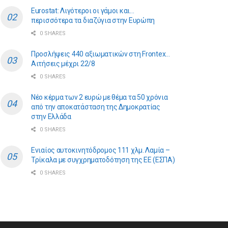
Eurostat: Λιγότεροι οι γάμοι και…
περισσότερα τα διαζύγια στην Ευρώπη
0 SHARES
Προσλήψεις 440 αξιωματικών στη Frontex…
Αιτήσεις μέχρι 22/8
0 SHARES
Νέο κέρμα των 2 ευρώ με θέμα τα 50 χρόνια
από την αποκατάσταση της Δημοκρατίας
στην Ελλάδα
0 SHARES
Ενιαίος αυτοκινητόδρομος 111 χλμ. Λαμία –
Τρίκαλα με συγχρηματοδότηση της ΕE (ΕΣΠΑ)
0 SHARES