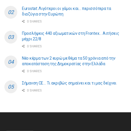
Eurostat: Λιγότεροι οι γάμοι και… περισσότερα τα
διαζύγια στην Ευρώπη
0 SHARES
Προσλήψεις 440 αξιωματικών στη Frontex… Αιτήσεις
μέχρι 22/8
0 SHARES
Νέο κέρμα των 2 ευρώ με θέμα τα 50 χρόνια από την
αποκατάσταση της Δημοκρατίας στην Ελλάδα
0 SHARES
Σήμανση CE… Τι ακριβώς σημαίνει και τι μας δείχνει
0 SHARES