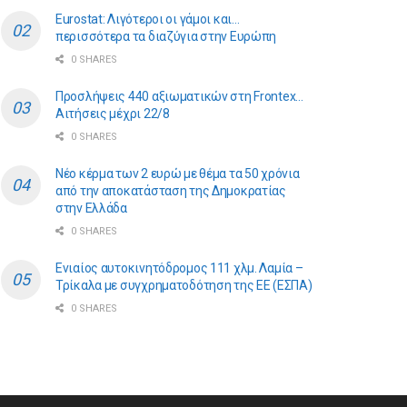
Eurostat: Λιγότεροι οι γάμοι και…
περισσότερα τα διαζύγια στην Ευρώπη
0 SHARES
Προσλήψεις 440 αξιωματικών στη Frontex…
Αιτήσεις μέχρι 22/8
0 SHARES
Νέο κέρμα των 2 ευρώ με θέμα τα 50 χρόνια
από την αποκατάσταση της Δημοκρατίας
στην Ελλάδα
0 SHARES
Ενιαίος αυτοκινητόδρομος 111 χλμ. Λαμία –
Τρίκαλα με συγχρηματοδότηση της ΕE (ΕΣΠΑ)
0 SHARES