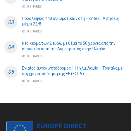
0 SHARES
Προσλήψεις 440 αξιωματικών στη Frontex… Αιτήσεις
μέχρι 22/8
0 SHARES
Νέο κέρμα των 2 ευρώ με θέμα τα 50 χρόνια από την
αποκατάσταση της Δημοκρατίας στην Ελλάδα
0 SHARES
Ενιαίος αυτοκινητόδρομος 111 χλμ. Λαμία – Τρίκαλα με
συγχρηματοδότηση της ΕE (ΕΣΠΑ)
0 SHARES