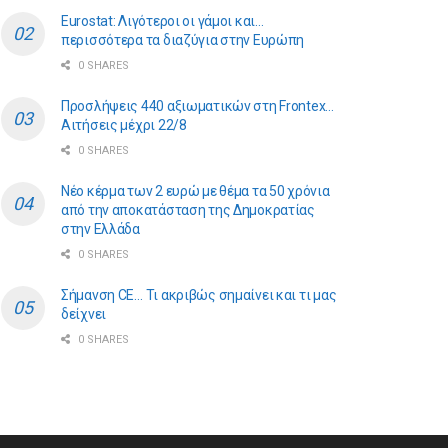
Eurostat: Λιγότεροι οι γάμοι και…
περισσότερα τα διαζύγια στην Ευρώπη
0 SHARES
Προσλήψεις 440 αξιωματικών στη Frontex…
Αιτήσεις μέχρι 22/8
0 SHARES
Νέο κέρμα των 2 ευρώ με θέμα τα 50 χρόνια
από την αποκατάσταση της Δημοκρατίας
στην Ελλάδα
0 SHARES
Σήμανση CE… Τι ακριβώς σημαίνει και τι μας
δείχνει
0 SHARES