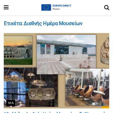
Ετικέτα:
Διεθνής Ημέρα Μουσείων
ΝΈΑ