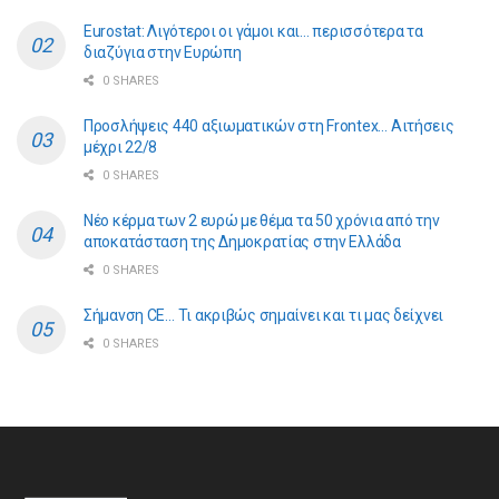
Eurostat: Λιγότεροι οι γάμοι και… περισσότερα τα
διαζύγια στην Ευρώπη
0 SHARES
Προσλήψεις 440 αξιωματικών στη Frontex… Αιτήσεις
μέχρι 22/8
0 SHARES
Νέο κέρμα των 2 ευρώ με θέμα τα 50 χρόνια από την
αποκατάσταση της Δημοκρατίας στην Ελλάδα
0 SHARES
Σήμανση CE… Τι ακριβώς σημαίνει και τι μας δείχνει
0 SHARES