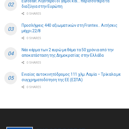
Eurostat: Λιγότεροι οι γάμοι και… περισσότερα τα
διαζύγια στην Ευρώπη
0 SHARES
Προσλήψεις 440 αξιωματικών στη Frontex… Αιτήσεις
μέχρι 22/8
0 SHARES
Νέο κέρμα των 2 ευρώ με θέμα τα 50 χρόνια από την
αποκατάσταση της Δημοκρατίας στην Ελλάδα
0 SHARES
Ενιαίος αυτοκινητόδρομος 111 χλμ. Λαμία – Τρίκαλα με
συγχρηματοδότηση της ΕE (ΕΣΠΑ)
0 SHARES