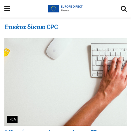
Ετικέτα:
δίκτυο CPC
ΝΈΑ