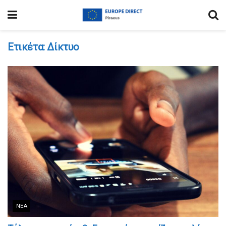
Ετικέτα:
Δίκτυο
ΝΈΑ