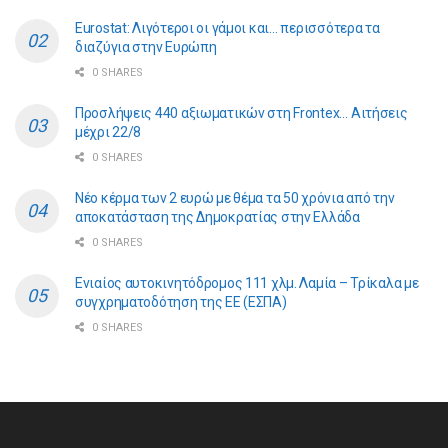
Eurostat: Λιγότεροι οι γάμοι και… περισσότερα τα
διαζύγια στην Ευρώπη
0 SHARES
Προσλήψεις 440 αξιωματικών στη Frontex… Αιτήσεις
μέχρι 22/8
0 SHARES
Νέο κέρμα των 2 ευρώ με θέμα τα 50 χρόνια από την
αποκατάσταση της Δημοκρατίας στην Ελλάδα
0 SHARES
Ενιαίος αυτοκινητόδρομος 111 χλμ. Λαμία – Τρίκαλα με
συγχρηματοδότηση της ΕE (ΕΣΠΑ)
0 SHARES