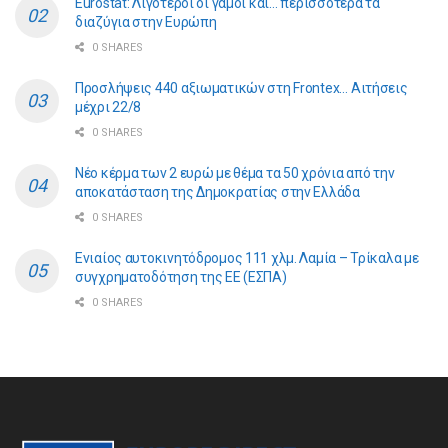
Eurostat: Λιγότεροι οι γάμοι και… περισσότερα τα
διαζύγια στην Ευρώπη
0 SHARES
Προσλήψεις 440 αξιωματικών στη Frontex… Αιτήσεις
μέχρι 22/8
0 SHARES
Νέο κέρμα των 2 ευρώ με θέμα τα 50 χρόνια από την
αποκατάσταση της Δημοκρατίας στην Ελλάδα
0 SHARES
Ενιαίος αυτοκινητόδρομος 111 χλμ. Λαμία – Τρίκαλα με
συγχρηματοδότηση της ΕE (ΕΣΠΑ)
0 SHARES